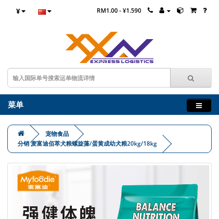
¥
RM1.00 - ¥1.590
菜单
宠物食品
分销 麦富迪佰萃犬粮螺旋藻/蛋黄成幼犬粮20kg/18kg