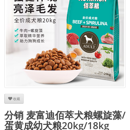
收藏
分销 麦富迪佰萃犬粮螺旋藻/
蛋黄成幼犬粮20kg/18kg