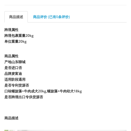
商品描述
商品评价 (已有0条评价)
跨境属性
跨境包裹重量
20kg
单位重量
20kg
商品属性
产地
山东聊城
是否进口
否
品牌
麦富迪
适用阶段
通用
是否专利货源
否
口味
螺旋藻+牛肉成犬20kg,螺旋藻+牛肉幼犬18kg
是否跨境出口专供货源
否
商品描述