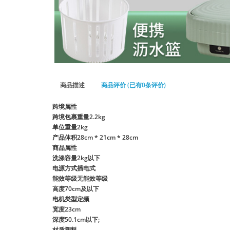
商品描述
商品评价 (已有0条评价)
跨境属性
跨境包裹重量
2.2kg
单位重量
2kg
产品体积
28cm * 21cm * 28cm
商品属性
洗涤容量
2kg以下
电源方式
插电式
能效等级
无能效等级
高度
70cm及以下
电机类型
定频
宽度
23cm
深度
50.1cm以下;
材质
塑料