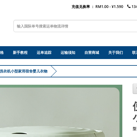
充值兑换率 ：
RM1.00 - ¥1.590
13
格
新手教程
运单追踪
运输须知
自营商城
关于我们
联
洗衣机小型家用宿舍婴儿衣物
型