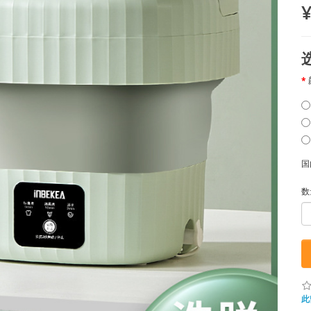
¥
国
数
此