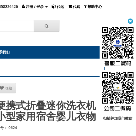
458226426
注册 / 登录
代运
代购
帮助中心
系我们
收藏
便携式折叠迷你洗衣机
小型家用宿舍婴儿衣物
扫描并加我们微信
 号： 0624