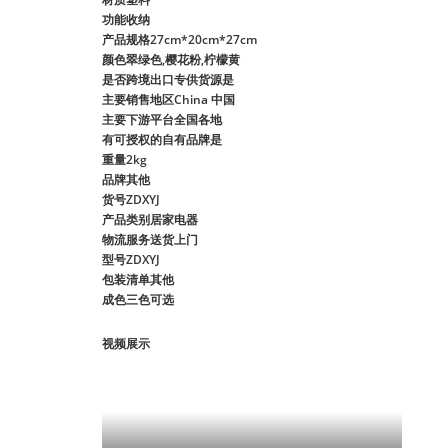
功能
收纳
产品规格
27cm*20cm*27cm
颜色
翠绿色,樱花粉,柠檬黄
是否跨境出口专供货源
是
主要销售地区
China 中国
主要下游平台
全国各地
有可授权的自有品牌
是
重量
2kg
品牌
其他
货号
ZDXYJ
产品类别
居家电器
物流服务
送货上门
型号
ZDXYJ
包装清单
其他
成色
三色可选
视频展示