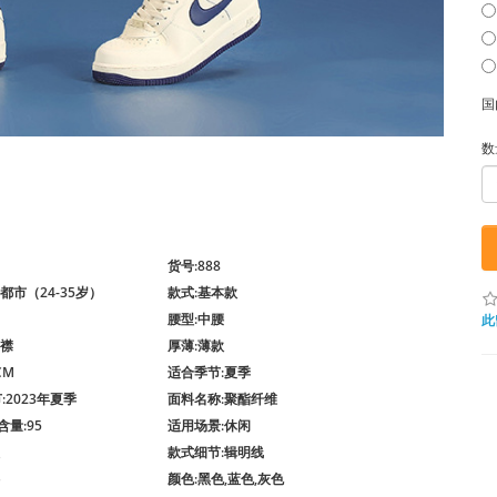
国
数
货号
:888
尚都市（24-35岁）
款式
:基本款
腰型
:中腰
此
闭襟
厚薄
:薄款
CM
适合季节
:夏季
节
:2023年夏季
面料名称
:聚酯纤维
含量
:95
适用场景
:休闲
款式细节
:辑明线
颜色
:黑色,蓝色,灰色