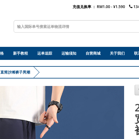
充值兑换率 ：
RM1.00 - ¥1.590
13
格
新手教程
运单追踪
运输须知
自营商城
关于我们
联
男直筒沙滩裤子男潮