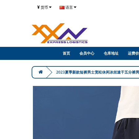
¥
货币
语言
首页
会员中心
仓库地址
运费价
2023夏季新款短裤男士宽松休闲冰丝速干五分裤