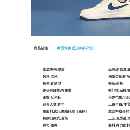
商品描述
商品评价 (已有0条评价)
货源类别
:现货
品牌
:新韩港城
风格
:港风
淘货类别
:时
裤型
:直筒型
裤长
:短裤
是否有腰带
:有腰带
裤门襟
:系绳
图案
:反光标
误差范围
:1-3
适合人群
:青年
上市年份/季
主面料成分
:聚酯纤维（涤纶）
主面料成分的
裤脚口款式
:直筒
工艺
:免烫处理
弹力
:微弹
面料
:弹力面料