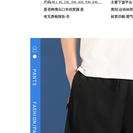
尺码
:M,L,XL,2XL,3XL,4XL,5XL,6XL,7XL,8XL
主要下游平台
是否跨境出口专供货源
:是
类别
:运动休
有无质检报告
:否
材质功能
:透