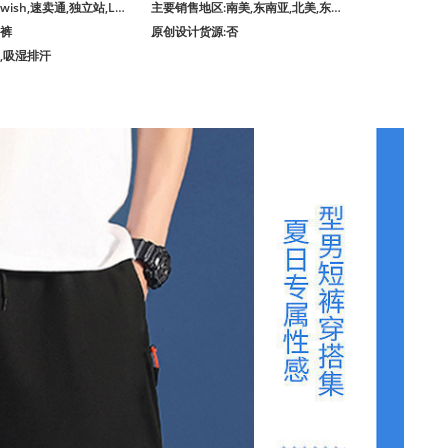
:wish,速卖通,独立站,LAZADA,其他
主要销售地区
:南美,东南亚,北美,东北亚,中东,其他
闲裤
原创设计货源
:否
气,吸湿排汗