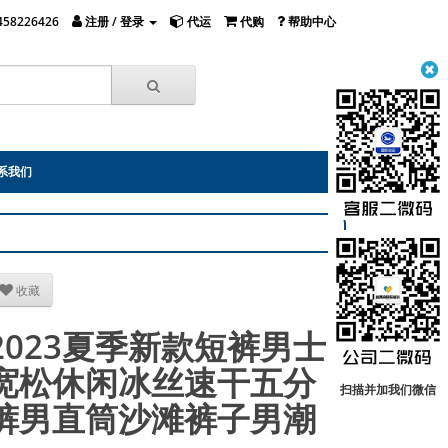
458226426
注册 / 登录
代运
代购
帮助中心
系我们
收藏
2023夏季新款短裤男士
宽松休闲冰丝速干五分
扫描并加我们微信
裤男直筒沙滩裤子男潮